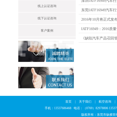
深圳IATF16949
线上认证咨询
东莞IATF16949
线下认证咨询
2016年10月将正式发布
IATF16949：2
客户案例
《缺陷汽车产品召回管
首页
|
关于我们
|
航空咨询
|
手机：13537686468 电话：（0769）82978806 13
版权所有：东莞市纵横世