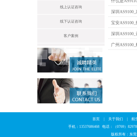
什么是AS91
线上认证咨询
深圳AS9100
线下认证咨询
宝安AS910
深圳AS91
客户案例
广州AS910
首页
|
关于我们
|
航
手机：13537686468 电话：（0769）8297
版权所有：东莞