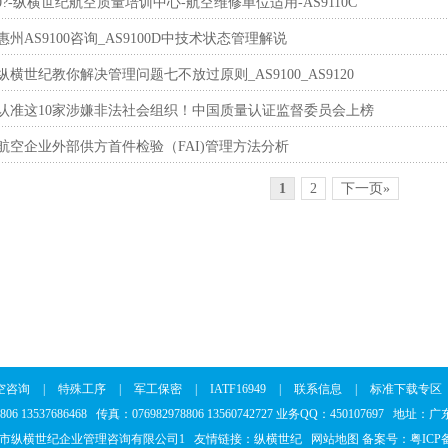
10?-纵横世纪航空质量培训中心-航空维修单位适用-AS9110C
_惠州AS9100咨询_AS9100D中技术状态管理解说
0_纵横世纪教你解决管理问题七不放过原则_AS9100_AS9120
00_认准这10家涉嫌非法社会组织！中国质量认证监督委员会上榜
0_航空企业外部供方首件检验（FAI)管理方法分析
1
2
下一页»
空咨询
|
特殊工序
|
军工保密
|
IATF16949
|
联系信息
|
标准下载专区
8806 13537686468 传真：076982978806 13560742727 业务QQ：45010769
市纵横世纪企业管理咨询有限公司1 友情链接：
纵横世纪
网站地图
备案号：
粤ICP备