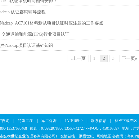
_Nadcap认证审核时间如何安排？
_Nadcap 认证咨询辅导流程
adcap_AC7101材料测试项目认证时应注意的工作要点
_交通运输和能源(TPG)行业项目认证
_航空Nadcap项目认证基础知识
«上一页
1
2
3
下一页»
空咨询
|
特殊工序
|
军工保密
|
IATF16949
|
联系信息
|
标准下载专区
8806 13537686468 传真：076982978806 13560742727 业务QQ：45010769
市纵横世纪企业管理咨询有限公司1 友情链接：
纵横世纪
网站地图
备案号：
粤ICP备