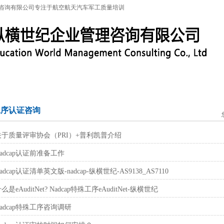
咨询有限公司专注于航空航天汽车军工质量培训
特殊工序
军工保密
IATF16949
联系信息
标
p工序认证咨询
p_关于质量评审协会（PRI）+普利凯普介绍
_Nadcap认证前准备工作
Nadcap认证清单英文版-nadcap-纵横世纪-AS9138_AS7110
什么是eAuditNet? Nadcap特殊工序eAuditNet-纵横世纪
_Nadcap特殊工序咨询调研