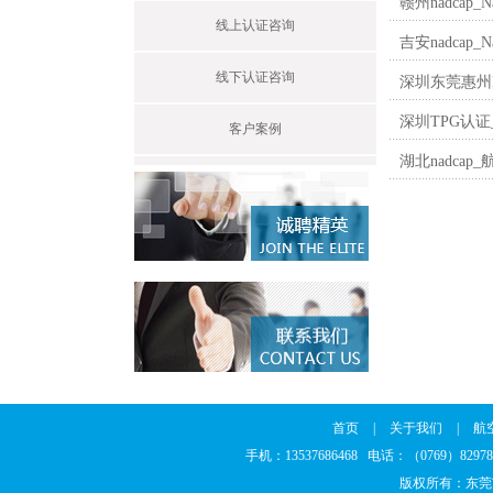
赣州nadcap
线上认证咨询
吉安nadcap
线下认证咨询
深圳东莞惠州N
深圳TPG认证
客户案例
湖北nadcap
首页
|
关于我们
|
航
手机：13537686468 电话：（0769）8297
版权所有：东莞