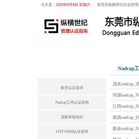
今天是：
2026年8月8日 星期六
东莞市纵横世纪企业管理
首页
关于我们
航空咨询
首页栏目
Nadca
茂名nadca
航空认证咨询
河源nadcap
Nadcap工序认证咨询
江西nadcap_
适航审核知识
南昌nadcap_
新余nadcap
IATF16949认证咨询